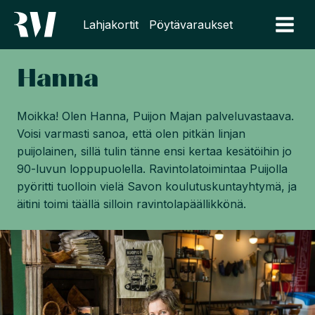
Siirry
Lahjakortit
Pöytävaraukset
sisältöön
Hanna
Moikka! Olen Hanna, Puijon Majan palveluvastaava.
Voisi varmasti sanoa, että olen pitkän linjan
puijolainen, sillä tulin tänne ensi kertaa kesätöihin jo
90-luvun loppupuolella. Ravintolatoimintaa Puijolla
pyöritti tuolloin vielä Savon koulutuskuntayhtymä, ja
äitini toimi täällä silloin ravintolapäällikkönä.