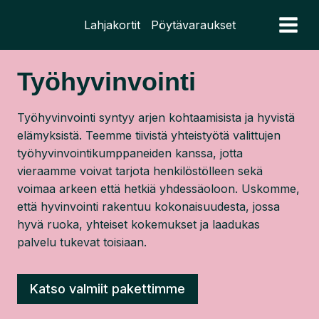
Siirry
Lahjakortit
Pöytävaraukset
sisältöön
Työhyvinvointi
Työhyvinvointi syntyy arjen kohtaamisista ja hyvistä
elämyksistä. Teemme tiivistä yhteistyötä valittujen
työhyvinvointikumppaneiden kanssa, jotta
vieraamme voivat tarjota henkilöstölleen sekä
voimaa arkeen että hetkiä yhdessäoloon. Uskomme,
että hyvinvointi rakentuu kokonaisuudesta, jossa
hyvä ruoka, yhteiset kokemukset ja laadukas
palvelu tukevat toisiaan.
Katso valmiit pakettimme