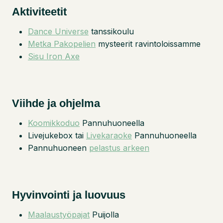
Aktiviteetit
Dance Universe
tanssikoulu
Metka Pakopelien
mysteerit ravintoloissamme
Sisu Iron Axe
Viihde ja ohjelma
Koomikkoduo
Pannuhuoneella
Livejukebox tai
Livekaraoke
Pannuhuoneella
Pannuhuoneen
pelastus arkeen
Hyvinvointi ja luovuus
Maalaustyöpajat
Puijolla