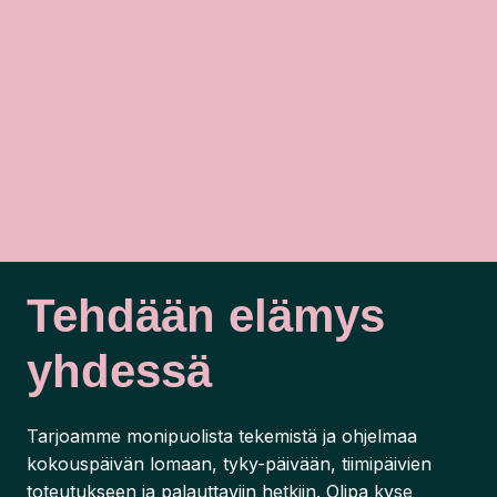
Tehdään elämys
yhdessä
Tarjoamme monipuolista tekemistä ja ohjelmaa
kokouspäivän lomaan, tyky-päivään, tiimipäivien
toteutukseen ja palauttaviin hetkiin. Olipa kyse