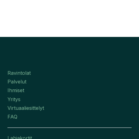
Ravintolat
Palvelut
Ihmiset
Yritys
Virtuaaliesittelyt
FAQ
Lahjakortit