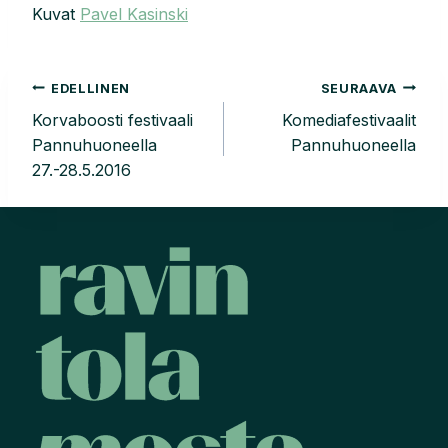
Kuvat
Pavel Kasinski
Artikkelien
EDELLINEN
SEURAAVA
Korvaboosti festivaali
Komediafestivaalit
selaus
Pannuhuoneella
Pannuhuoneella
27.-28.5.2016