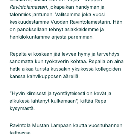
Ravintolamestari
, jokapaikan handyman ja
talonmies jantunen. Valitsemme joka vuosi
keskuudestamme Vuoden Ravintolamestarin. Hän
on panoksellaan tehnyt asiakkaidemme ja
henkilökuntamme arjesta paremman.
Repalta ei koskaan jää levvee hymy ja tervehdys
sanomatta kun työkaverin kohtaa. Repalla on aina
hetki aikaa turista kussakin yksikössä kollegoiden
kanssa kahvikupposen äärellä.
”Hyvin kiireisesti ja työntäyteisesti on kevät ja
alkukesä lähtenyt kulkemaan”, kiittää Repa
kysymästä.
Ravintola Mustan Lampaan kautta vuosituhannen
taitteessa