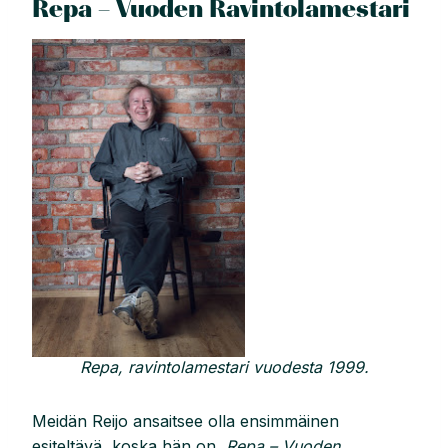
Repa – Vuoden Ravintolamestari
Repa, ravintolamestari vuodesta 1999.
Meidän Reijo ansaitsee olla ensimmäinen
esiteltävä, koska hän on
Repa – Vuoden