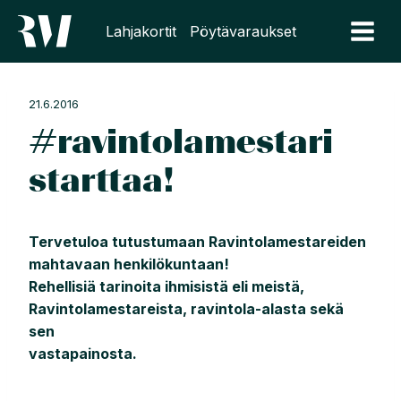
Siirry
Lahjakortit
Pöytävaraukset
sisältöön
21.6.2016
#ravintolamestari
starttaa!
Tervetuloa tutustumaan Ravintolamestareiden
mahtavaan henkilökuntaan!
Rehellisiä tarinoita ihmisistä eli meistä,
Ravintolamestareista, ravintola-alasta sekä
sen
vastapainosta.