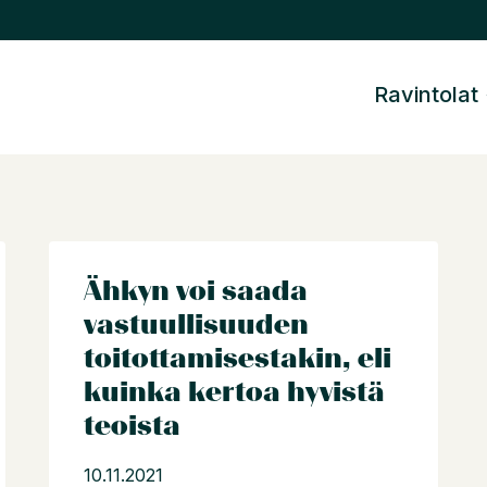
Ravintolat
Ähkyn voi saada
vastuullisuuden
toitottamisestakin, eli
kuinka kertoa hyvistä
teoista
10.11.2021