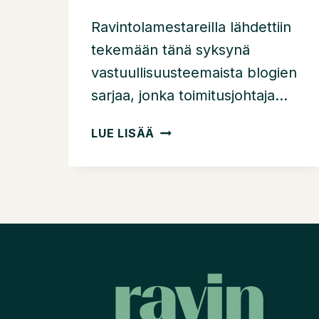
Ravintolamestareilla lähdettiin
tekemään tänä syksynä
vastuullisuusteemaista blogien
sarjaa, jonka toimitusjohtaja…
KEITTIÖMESTARIT
LUE LISÄÄ
HAKKARAINEN
JA
MIETTINEN
LUOTTAVAT
LÄHELTÄ
SAATAVIIN
RAAKA-
AINEISIIN