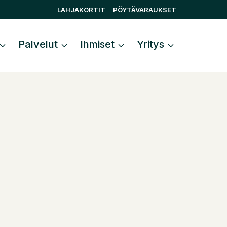
LAHJAKORTIT
PÖYTÄVARAUKSET
Palvelut
Ihmiset
Yritys