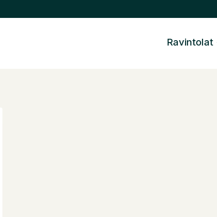
Ravintolat