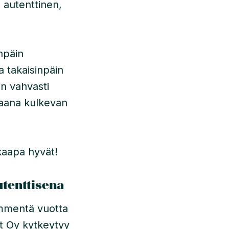
ä autenttinen,
npäin
a takaisinpäin
an vahvasti
paana kulkevan
kaapa hyvät!
utenttisena
kymmentä vuotta
it Oy kytkeytyy