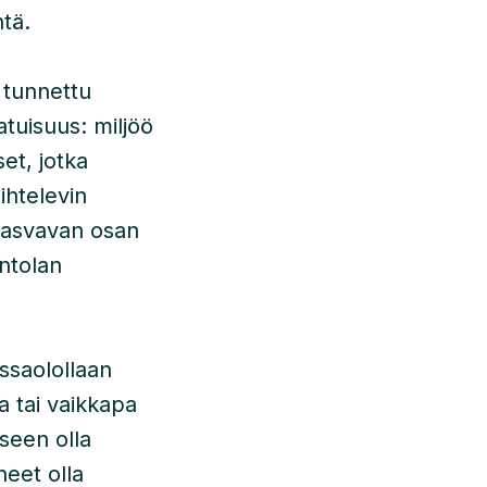
tä.
 tunnettu
atuisuus: miljöö
et, jotka
ihtelevin
Kasvavan osan
intolan
ssaolollaan
ia tai vaikkapa
seen olla
neet olla