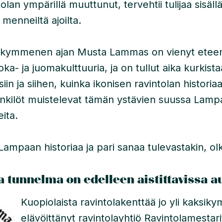
olan ympärillä muuttunut, tervehtii tulijaa sisäll
 menneiltä ajoilta.
sikymmenen ajan Musta Lammas on vienyt etee
ka- ja juomakulttuuria, ja on tullut aika kurkista
siin ja siihen, kuinka ikonisen ravintolan historia
nkilöt muistelevat tämän ystävien suussa Lam
eita.
ampaan historiaa ja pari sanaa tulevastakin, ol
a tunnelma on edelleen aistittavissa a
Kuopiolaista ravintolakenttää jo yli kaksi
elävöittänyt ravintolayhtiö Ravintolamestar