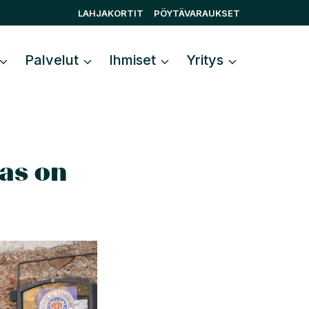
LAHJAKORTIT
PÖYTÄVARAUKSET
Palvelut
Ihmiset
Yritys
as on