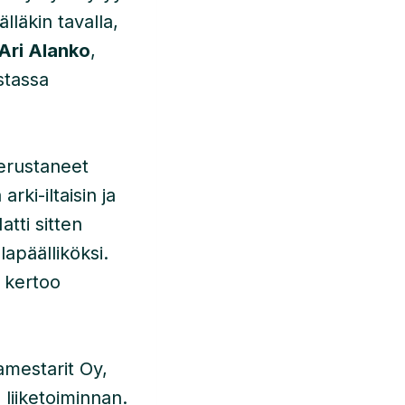
läkin tavalla,
Ari Alanko
,
stassa
erustaneet
arki-iltaisin ja
atti sitten
lapäälliköksi.
i kertoo
mestarit Oy,
liiketoiminnan.