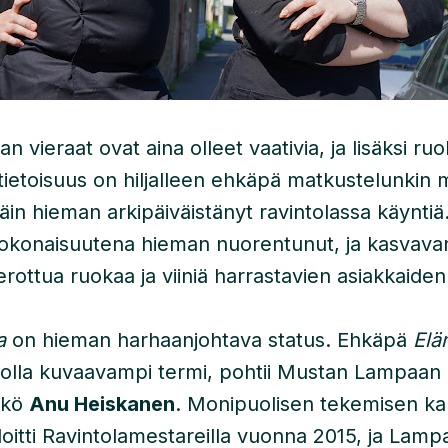
vieraat ovat aina olleet vaativia, ja lisäksi ruok
ä tietoisuus on hiljalleen ehkäpä matkustelunkin
näin hieman arkipäiväistänyt ravintolassa käyntiä
okonaisuutena hieman nuorentunut, ja kasvava
 erottua ruokaa ja viiniä harrastavien asiakkaiden
a
on hieman harhaanjohtava status. Ehkäpä
Elä
 olla kuvaavampi termi, pohtii Mustan Lampaan
ikkö
Anu Heiskanen
. Monipuolisen tekemisen kau
oitti Ravintolamestareilla vuonna 2015, ja Lamp