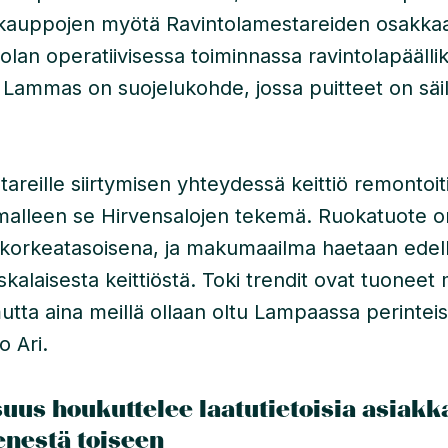
ityskauppojen myötä Ravintolamestareiden osakkaa
olan operatiivisessa toiminnassa ravintolapääll
Lammas on suojelukohde, jossa puitteet on säil
areille siirtymisen yhteydessä keittiö remontoit
ismalleen se Hirvensalojen tekemä. Ruokatuote o
 korkeatasoisena, ja makumaailma haetaan edel
skalaisesta keittiöstä. Toki trendit ovat tuone
utta aina meillä ollaan oltu Lampaassa perintei
o Ari.
suus houkuttelee laatutietoisia asiakk
nestä toiseen