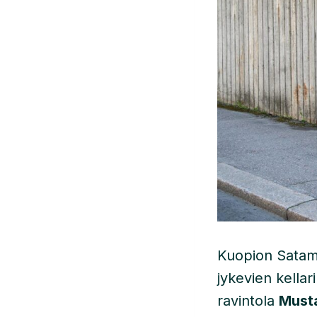
Kuopion Satama
jykevien kella
ravintola
Must