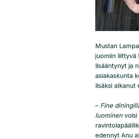
Mustan Lampaan 
juomiin liittyv
lisääntynyt ja 
asiakaskunta k
lisäksi alkanut
–
Fine diningill
luominen
voisi
ravintolapääll
edennyt Anu al