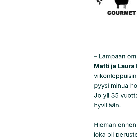
– Lampaan omi
Matti ja Laura
viikonloppuisin
pyysi minua hov
Jo yli 35 vuott
hyvillään.
Hieman ennen 
joka oli perus