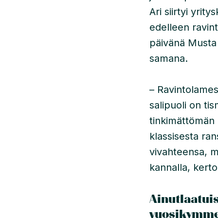
Ari siirtyi yr
edelleen ravint
päivänä Musta 
samana.
– Ravintolamest
salipuoli on t
tinkimättömän
klassisesta ran
vivahteensa, m
kannalla, kerto
Ainutlaatui
vuosikymme