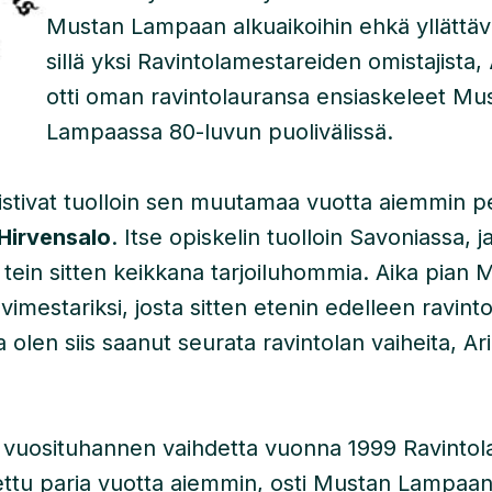
Mustan Lampaan alkuaikoihin ehkä yllättäväl
sillä yksi Ravintolamestareiden omistajista,
otti oman ravintolauransa ensiaskeleet Mu
Lampaassa 80-luvun puolivälissä.
stivat tuolloin sen muutamaa vuotta aiemmin p
 Hirvensalo
. Itse opiskelin tuolloin Savoniassa, ja 
 tein sitten keikkana tarjoiluhommia. Aika pian M
imestariksi, josta sitten etenin edelleen ravinto
a olen siis saanut seurata ravintolan vaiheita, Ar
vuosituhannen vaihdetta vuonna 1999 Ravintola
tettu paria vuotta aiemmin, osti Mustan Lampaan 