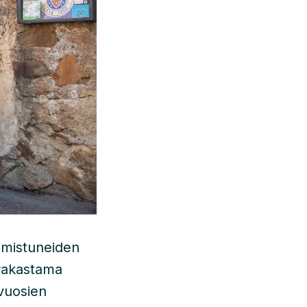
lmistuneiden
 rakastama
vuosien