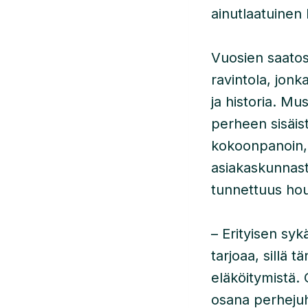
ainutlaatuinen
Vuosien saato
ravintola, jonk
ja historia. Mu
perheen sisäist
kokoonpanoin, 
asiakaskunnasta
tunnettuus hou
– Erityisen sy
tarjoaa, sillä 
eläköitymistä.
osana perhejuhl