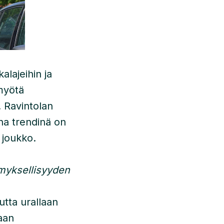
alajeihin ja
 myötä
. Ravintolan
na trendinä on
 joukko.
myksellisyyden
tta urallaan
aan