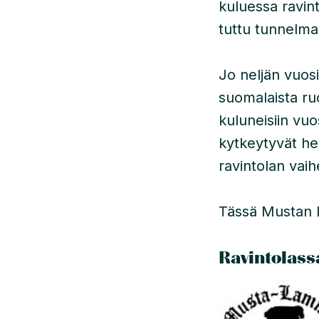
kuluessa ravint
tuttu tunnelma
Jo neljän vuo
suomalaista ruo
kuluneisiin vuo
kytkeytyvät he
ravintolan vaih
Tässä Mustan L
Ravintolass