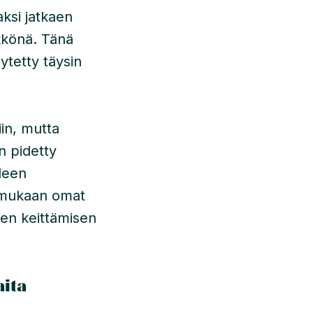
ksi jatkaen
ikkönä. Tänä
ytetty täysin
iin, mutta
n pidetty
leen
et mukaan omat
sen keittämisen
aita