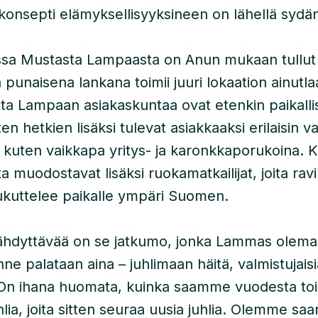
 konsepti elämyksellisyyksineen on lähellä sydän
ssa Mustasta Lampaasta on Anun mukaan tullut
a punaisena lankana toimii juuri lokaation ainutla
sta Lampaan asiakaskuntaa ovat etenkin paikallis
en hetkien lisäksi tulevat asiakkaaksi erilaisin va
kuten vaikkapa yritys- ja karonkkaporukoina. 
 muodostavat lisäksi ruokamatkailijat, joita rav
kuttelee paikalle ympäri Suomen.
kähdyttävää on se jatkumo, jonka Lammas olema
tänne palataan aina – juhlimaan häitä, valmistujais
 On ihana huomata, kuinka saamme vuodesta toi
ia, joita sitten seuraa uusia juhlia. Olemme saa